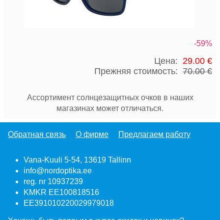
-59%
Цена:
29.00 €
Прежняя стоимость:
70.00 €
Ассортимент солнцезащитных очков в наших
магазинах может отличаться.
Обратная связь
О фирме
Предлагаем работу
Vana-Kuuli 5-54, 13619 Tallinn
info@nordoptika.ee
reg. nr 10937239
KMKR EE100818516
EE391010220029979018