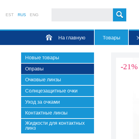
EST
RUS
ENG
На главную
Товары
Новые товары
-21%
Оправы
Очковые линзы
Солнцезащитные очки
Уход за очками
Контактные линзы
Жидкости для контактных
линз