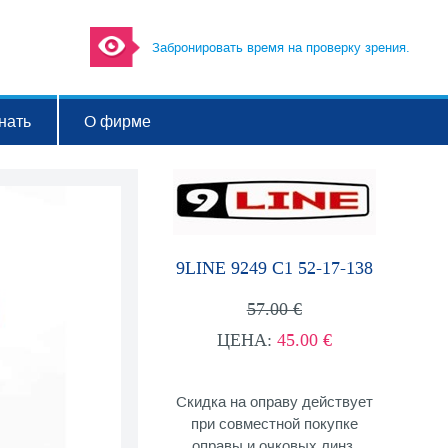
Забронировать время на проверку зрения.
нать
О фирме
9LINE 9249 C1 52-17-138
57.00 €
ЦЕНА:
45.00 €
Скидка на оправу действует
при совместной покупке
оправы и очковых линз.