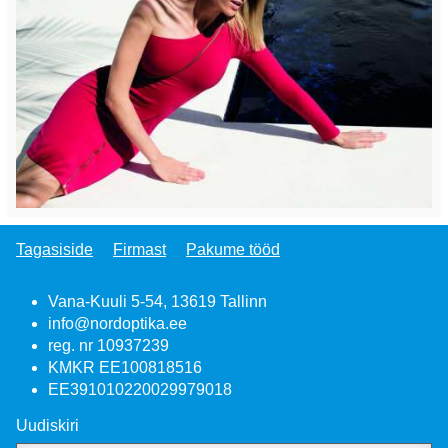
Tagasiside
Firmast
Pakume tööd
Vana-Kuuli 5-54, 13619 Tallinn
info@nordoptika.ee
reg. nr 10937239
KMKR EE100818516
EE391010220029979018
Uudiskiri