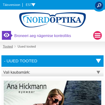
EST
Täisversioon
OTSI
Broneeri aeg nägemise kontrolliks
Tooted
Uued tooted
- UUED TOOTED
Vali kaubamärk: