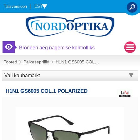
EST
Täisversioon
OTSI
Broneeri aeg nägemise kontrolliks
Tooted
Päikeseprillid
H1N1 GS6005 COL.1 Polarized
Vali kaubamärk:
H1N1 GS6005 COL.1 POLARIZED