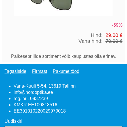
-59%
Hind:
29.00 €
Vana hind:
70.00 €
Päikeseprillide sortiment võib kauplustes olla erinev.
Tagasiside
Firmast
Pakume tööd
Vana-Kuuli 5-54, 13619 Tallinn
info@nordoptika.ee
reg. nr 10937239
KMKR EE100818516
EE391010220029979018
Uudiskiri