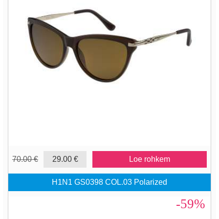
70.00 €
29.00 €
Loe rohkem
H1N1 GS0398 COL.03 Polarized
-59%