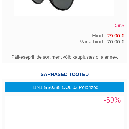
-59%
Hind:
29.00 €
Vana hind:
70.00 €
Päikeseprillide sortiment võib kauplustes olla erinev.
SARNASED TOOTED
H1N1 GS0398 COL.02 Polarized
-59%