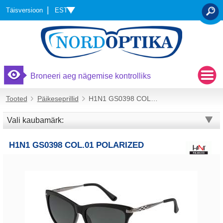
EST
Täisversioon
OTSI
Broneeri aeg nägemise kontrolliks
Tooted
Päikeseprillid
H1N1 GS0398 COL.01 Polarized
Vali kaubamärk:
H1N1 GS0398 COL.01 POLARIZED