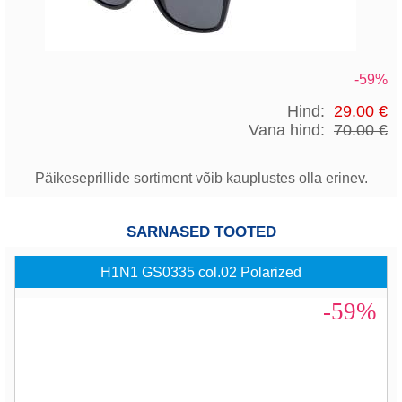
-59%
Hind:
29.00 €
Vana hind:
70.00 €
Päikeseprillide sortiment võib kauplustes olla erinev.
SARNASED TOOTED
H1N1 GS0335 col.02 Polarized
-59%