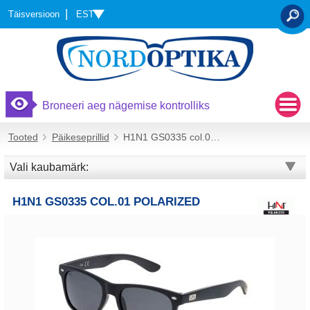
EST
Täisversioon
OTSI
Broneeri aeg nägemise kontrolliks
Tooted
Päikeseprillid
H1N1 GS0335 col.01 Polarized
Vali kaubamärk:
H1N1 GS0335 COL.01 POLARIZED