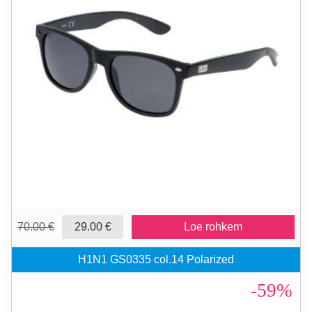
70.00 €
29.00 €
Loe rohkem
H1N1 GS0335 col.14 Polarized
-59%