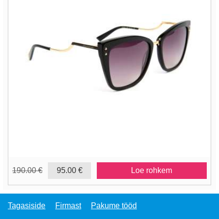
190.00 €
95.00 €
Loe rohkem
Tagasiside
Firmast
Pakume tööd