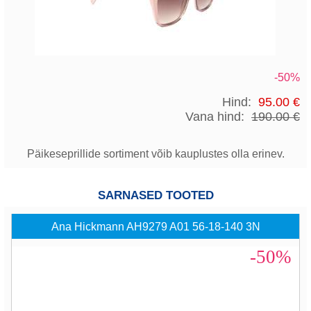
-50%
Hind:
95.00 €
Vana hind:
190.00 €
Päikeseprillide sortiment võib kauplustes olla erinev.
SARNASED TOOTED
Ana Hickmann AH9279 A01 56-18-140 3N
-50%