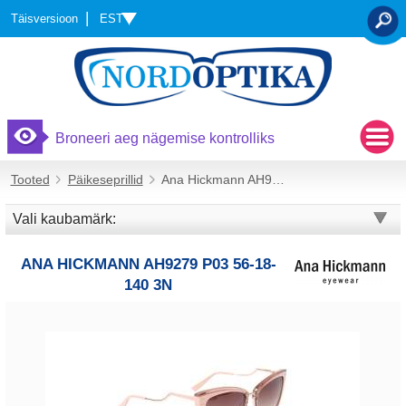
EST
Täisversioon
OTSI
Broneeri aeg nägemise kontrolliks
Tooted
Päikeseprillid
Ana Hickmann AH9279 P03 56-18-140 3N
Vali kaubamärk:
ANA HICKMANN AH9279 P03 56-18-
140 3N