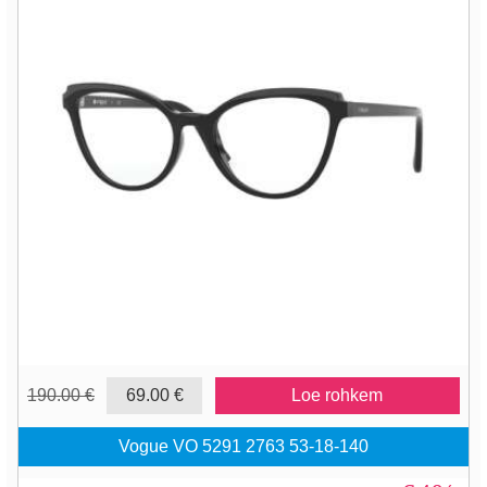
190.00 €
69.00 €
Loe rohkem
Vogue VO 5291 2763 53-18-140