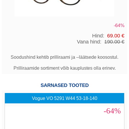
-64%
Hind:
69.00 €
Vana hind:
190.00 €
Soodushind kehtib prilliraami ja –läätsede koosostul.
Prilliraamide sortiment võib kauplustes olla erinev.
SARNASED TOOTED
Vogue VO 5291 W44 53-18-140
-64%