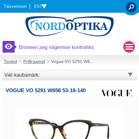
EST
Täisversioon
OTSI
Broneeri aeg nägemise kontrolliks
Tooted
Prilliraamid
Vogue VO 5291 W656 53-18-140
Vali kaubamärk:
VOGUE VO 5291 W656 53-18-140