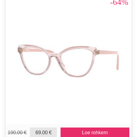
-64%
190.00 €
69.00 €
Loe rohkem