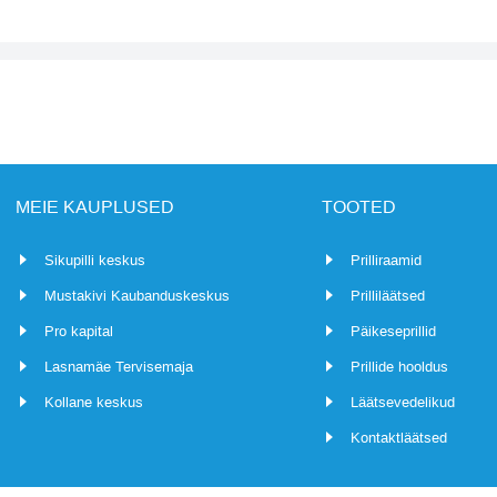
MEIE KAUPLUSED
TOOTED
Sikupilli keskus
Prilliraamid
Mustakivi Kaubanduskeskus
Prilliläätsed
Pro kapital
Päikeseprillid
Lasnamäe Tervisemaja
Prillide hooldus
Kollane keskus
Läätsevedelikud
Kontaktläätsed