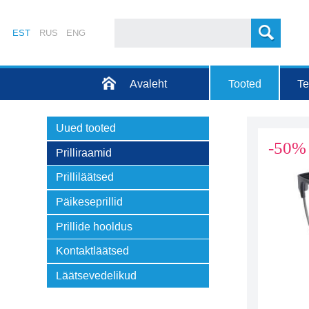
EST
RUS
ENG
Avaleht
Tooted
T
Uued tooted
-50%
Prilliraamid
Prilliläätsed
Päikeseprillid
Prillide hooldus
Kontaktläätsed
Läätsevedelikud