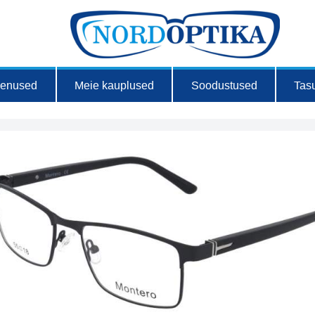
eenused
Meie kauplused
Soodustused
Tas