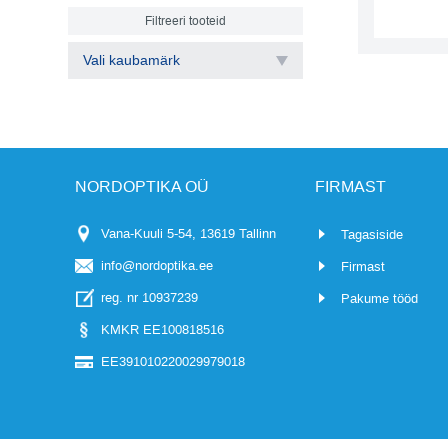
Filtreeri tooteid
Vali kaubamärk
NORDOPTIKA OÜ
FIRMAST
Vana-Kuuli 5-54, 13619 Tallinn
Tagasiside
info@nordoptika.ee
Firmast
reg. nr 10937239
Pakume tööd
KMKR EE100818516
EE391010220029979018