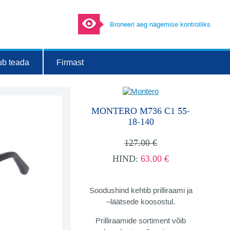
Broneeri aeg nägemise kontrolliks
ub teada
Firmast
MONTERO M736 C1 55-
18-140
127.00 €
HIND:
63.00 €
Soodushind kehtib prilliraami ja
–läätsede koosostul.
Prilliraamide sortiment võib