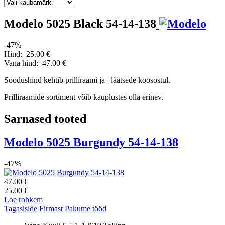
Modelo 5025 Black 54-14-138
-47%
Hind:
25.00 €
Vana hind:
47.00 €
Soodushind kehtib prilliraami ja –läätsede koosostul.
Prilliraamide sortiment võib kauplustes olla erinev.
Sarnased tooted
Modelo 5025 Burgundy 54-14-138
-47%
47.00 €
25.00 €
Loe rohkem
Tagasiside
Firmast
Pakume tööd