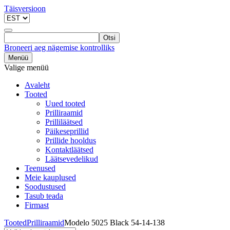
Täisversioon
Otsi
Broneeri aeg nägemise kontrolliks
Menüü
Valige menüü
Avaleht
Tooted
Uued tooted
Prilliraamid
Prilliläätsed
Päikeseprillid
Prillide hooldus
Kontaktläätsed
Läätsevedelikud
Teenused
Meie kauplused
Soodustused
Tasub teada
Firmast
Tooted
Prilliraamid
Modelo 5025 Black 54-14-138