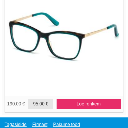
190.00 €
95.00 €
Loe rohkem
Tagasiside
Firmast
Pakume tööd