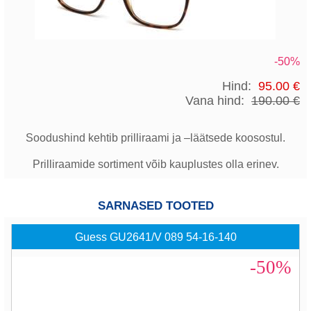
-50%
Hind:
95.00 €
Vana hind:
190.00 €
Soodushind kehtib prilliraami ja –läätsede koosostul.
Prilliraamide sortiment võib kauplustes olla erinev.
SARNASED TOOTED
Guess GU2641/V 089 54-16-140
-50%