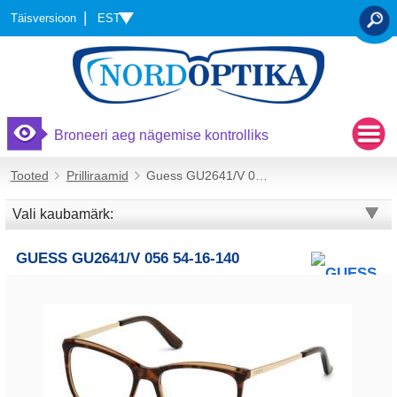
EST
Täisversioon
OTSI
Broneeri aeg nägemise kontrolliks
Tooted
Prilliraamid
Guess GU2641/V 056 54-16-140
Vali kaubamärk:
GUESS GU2641/V 056 54-16-140