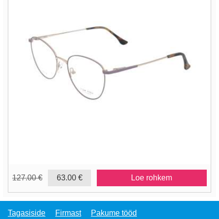
127.00 €
63.00 €
Loe rohkem
Tagasiside
Firmast
Pakume tööd