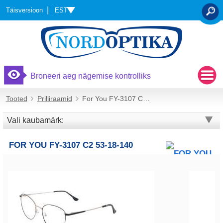
EST
Täisversioon
OTSI
Broneeri aeg nägemise kontrolliks
Tooted
Prilliraamid
For You FY-3107 C2 53-18-140
Vali kaubamärk:
FOR YOU FY-3107 C2 53-18-140