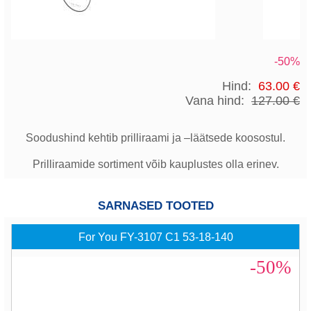
-50%
Hind:
63.00 €
Vana hind:
127.00 €
Soodushind kehtib prilliraami ja –läätsede koosostul.
Prilliraamide sortiment võib kauplustes olla erinev.
SARNASED TOOTED
For You FY-3107 C1 53-18-140
-50%