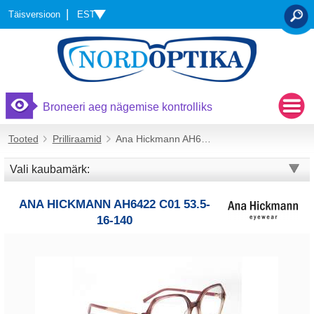
EST
Täisversioon
OTSI
Broneeri aeg nägemise kontrolliks
Tooted
Prilliraamid
Ana Hickmann AH6422 C01 53.5-16-140
Vali kaubamärk:
ANA HICKMANN AH6422 C01 53.5-
16-140