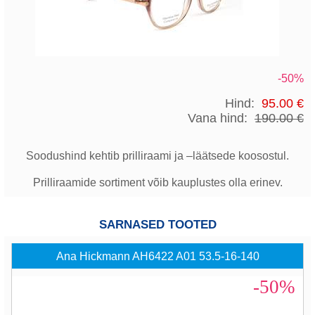
-50%
Hind:
95.00 €
Vana hind:
190.00 €
Soodushind kehtib prilliraami ja –läätsede koosostul.
Prilliraamide sortiment võib kauplustes olla erinev.
SARNASED TOOTED
Ana Hickmann AH6422 A01 53.5-16-140
-50%