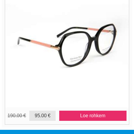
190.00 €
95.00 €
Loe rohkem