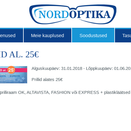
eenused
Meie kauplused
Soodustused
Tas
D AL. 25€
Alguskuupäev: 31.01.2018 - Lõppkuupäev: 01.06.2
Prillid alates 25€
prilliraam OK, ALTAVISTA, FASHION või EXPRESS + plastikläätsed 1.