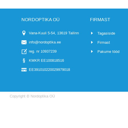
NORDOPTIKA OÜ
FIRMAST
Vana-Kuuli 5-54, 13619 Tallinn
Tagasiside
info@nordoptika.ee
Firmast
reg. nr 10937239
Pakume tööd
KMKR EE100818516
EE391010220029979018
Copyright © Nordoptika OÜ