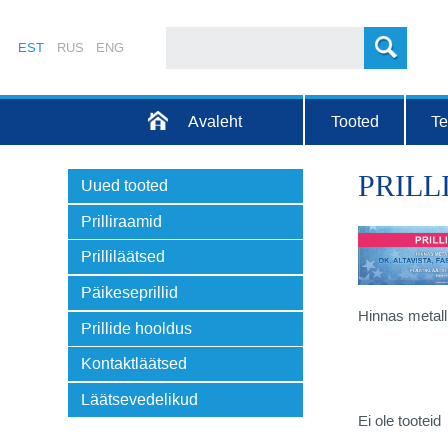
EST
RUS
ENG
Avaleht
Tooted
T
PRILLI
Uued tooted
Prilliraamid
Prilliläätsed
Päikeseprillid
Hinnas metall
Prillide hooldus
Kontaktläätsed
Läätsevedelikud
Ei ole tooteid