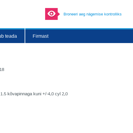
Broneeri aeg nägemise kontrolliks
ub teada
Firmast
018
5 kõvapinnaga kuni +/-4,0 cyl 2,0