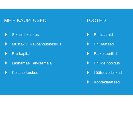
MEIE KAUPLUSED
TOOTED
Sikupilli keskus
Prilliraamid
Mustakivi Kaubanduskeskus
Prilliläätsed
Pro kapital
Päikeseprillid
Lasnamäe Tervisemaja
Prillide hooldus
Kollane keskus
Läätsevedelikud
Kontaktläätsed