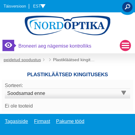
EST
Täisversioon
OTSI
Broneeri aeg nägemise kontrolliks
peidetud soodustus
Plastikläätsed kingituseks
PLASTIKLÄÄTSED KINGITUSEKS
Sorteeri:
Soodsamad enne
Ei ole tooteid
Tagasiside
Firmast
Pakume tööd