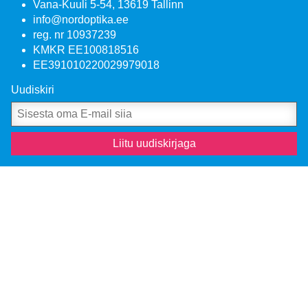
Vana-Kuuli 5-54, 13619 Tallinn
info@nordoptika.ee
reg. nr 10937239
KMKR EE100818516
EE391010220029979018
Uudiskiri
Liitu uudiskirjaga